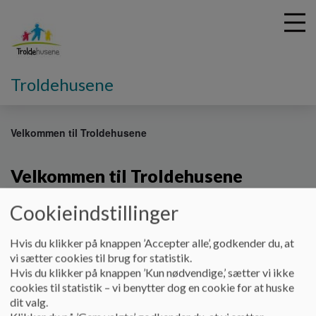
Troldehusene
G
å
Velkommen til Troldehusene
t
i
Velkommen til Troldehusene
l
h
o
Cookieindstillinger
v
Velkommen til Troldehusene
e
Hvis du klikker på knappen ’Accepter alle’, godkender du, at
d
Troldehusene består af 2 kommunale daginstitutioner i Skive
vi sætter cookies til brug for statistik.
i
kommunes østlige del. Der er områdeledelse med en
Hvis du klikker på knappen ’Kun nødvendige,’ sætter vi ikke
n
områdeleder for begge afdelinger og 2 pædagogiske ledere -
cookies til statistik – vi benytter dog en cookie for at huske
d
1 på hver afdeling. Samlet er vi ca. 120 børn. Derudover har vi
dit valg.
h
12 vuggestuepladser i Troldehaven.