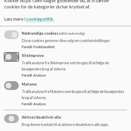
Klikker du på ’Gem valgte’ godkender du, at vi sætter
o
cookies for de kategorier du har krydset af.
l
Troldegården (Højslev)
d
Troldehaven (Nr. Søby)
Læs mere i
cookiepolitik
.
e
– alle med børn i alderen 2 år og 11 mdr.-6 år.
t
Vuggestuen Tusindfryd - 12 børn
Nødvendige cookies
(altid nødvendig)
Disse cookies gemmer dine valg om cookieindstillinger.
Alle vores børnehaver ligger tæt på skov, vand, haller,
Formål
:
Funktionalitet
ældrecentre og skoler, og vi bruger det hele rigtig meget, så
SiteImprove
vi er kendte i vores lokalområde!
Trafikanalyse fra Siteimprove som bruges til at følge de
besøgendes brug af siderne
Det kan være meget forskelligt fra afdeling til afdeling, hvad
Formål
:
Analyse
vi har af traditioner, hverdagsaktiviteter, fokusområder osv.
Vores styrke er vores forskellighed, men vi arbejder også
Matomo
med fælles temaer hen over året.
Trafikanalyse fra Matomo som bruges til at følge de besøgendes
brug af siderne.
Formål
:
Analyse
Aktiver/deaktivér alle
Brug denne kontakt til at aktivere/deaktivere alle apps.