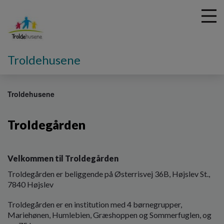
Troldehusene
G
å
Troldehusene
t
i
Troldegården
l
h
o
v
Velkommen til Troldegården
e
Troldegården er beliggende på Østerrisvej 36B, Højslev St.,
d
7840 Højslev
i
n
Troldegården er en institution med 4 børnegrupper,
d
Mariehønen, Humlebien, Græshoppen og Sommerfuglen, og
h