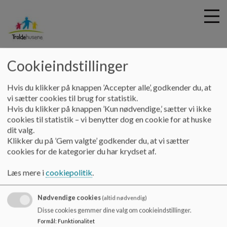
Troldehusene
Cookieindstillinger
G
Hvis du klikker på knappen ’Accepter alle’, godkender du, at
å
Pædagogisk Læreplan/Tilsynsrapporter
Tilsynsrapport
vi sætter cookies til brug for statistik.
t
Hvis du klikker på knappen ’Kun nødvendige,’ sætter vi ikke
Troldehaven
i
cookies til statistik – vi benytter dog en cookie for at huske
l
dit valg.
h
Tilsynsrapport Troldehaven
Klikker du på ’Gem valgte’ godkender du, at vi sætter
o
cookies for de kategorier du har krydset af.
v
e
Tilsynsrapport for Troldehaven
Læs mere i
cookiepolitik
.
d
i
Dokumenter
Nødvendige cookies
n
(altid nødvendig)
Tilsyn 2025 Troldehaven.pdf
d
Disse cookies gemmer dine valg om cookieindstillinger.
h
Formål
:
Funktionalitet