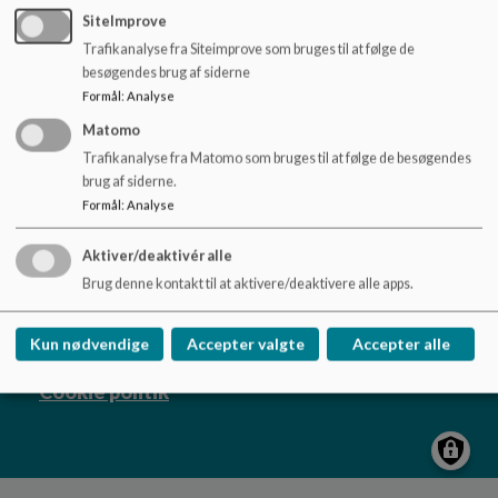
o
SiteImprove
l
Trafikanalyse fra Siteimprove som bruges til at følge de
d
besøgendes brug af siderne
e
Troldehusene
Formål
:
Analyse
t
Østerrisvej 36 b
Matomo
ltha@skivekommune.dk
Trafikanalyse fra Matomo som bruges til at følge de besøgendes
brug af siderne.
99153370
Formål
:
Analyse
EAN NR.
5790000402533
Tilgængelighedserklæring
Aktiver/deaktivér alle
Sitemap
Brug denne kontakt til at aktivere/deaktivere alle apps.
Kun nødvendige
Accepter valgte
Accepter alle
Cookie politik