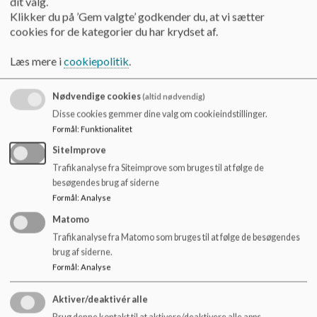
dit valg.
2 PAR UNDERBUKSER
o
Klikker du på ’Gem valgte’ godkender du, at vi sætter
2 UNDERTRØJER
l
cookies for de kategorier du har krydset af.
d
e
Bleer afleveres på stuen.
Læs mere i
cookiepolitik
.
t
Hvis barnet er ved at komme af med bleen, skal der være ekstra skiftetøj til
rådighed, udover det ovennævnte.
Nødvendige cookies
(altid nødvendig)
EFTER ÅRSTID:
Disse cookies gemmer dine valg om cookieindstillinger.
Formål
:
Funktionalitet
1 SÆT REGNTØJ
SiteImprove
1 VINDJAKKE/SOMMERJAKKE
1 HUE
Trafikanalyse fra Siteimprove som bruges til at følge de
besøgendes brug af siderne
1 PAR VANTER UDEN FINGRE
Formål
:
Analyse
1 SÆT TERMOTØJ
1 PAR KONDISKO
Matomo
1 PAR SANDALER/LETTE SKO
Trafikanalyse fra Matomo som bruges til at følge de besøgendes
1 PAR GUMMISTØVLER
brug af siderne.
1 FLYVERDRAGT
Formål
:
Analyse
Aktiver/deaktivér alle