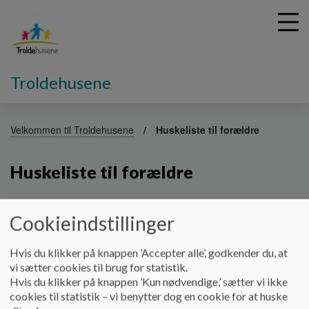
Troldehusene
G
å
Velkommen til Troldehusene
Huskeliste til forældre
t
i
Huskeliste til forældre
l
h
o
v
TJEKLISTE TIL RUMMET:
Cookieindstillinger
e
NAVN I ALT SKIFTETØJ
d
Hvis du klikker på knappen ’Accepter alle’, godkender du, at
i
2 PAR BUKSER
vi sætter cookies til brug for statistik.
n
2 BLUSER
Hvis du klikker på knappen ’Kun nødvendige,’ sætter vi ikke
d
2 PAR STRØMPER
cookies til statistik – vi benytter dog en cookie for at huske
h