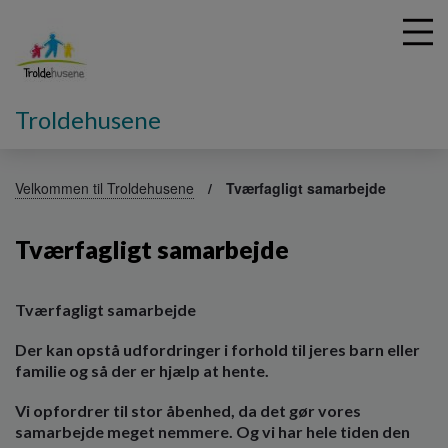
Troldehusene
G
å
Velkommen til Troldehusene
Tværfagligt samarbejde
t
i
Tværfagligt samarbejde
l
h
o
v
Tværfagligt samarbejde
e
Der kan opstå udfordringer i forhold til jeres barn eller
d
familie og så der er hjælp at hente.
i
n
Vi opfordrer til stor åbenhed, da det gør vores
d
samarbejde meget nemmere. Og vi har hele tiden den
h