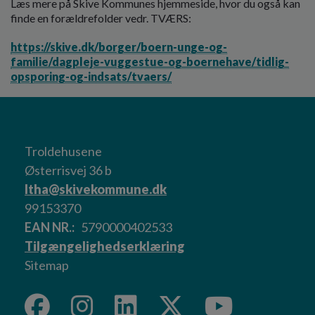
Læs mere på Skive Kommunes hjemmeside, hvor du også kan
finde en forældrefolder vedr. TVÆRS:
https://skive.dk/borger/boern-unge-og-
familie/dagpleje-vuggestue-og-boernehave/tidlig-
opsporing-og-indsats/tvaers/
Troldehusene
Østerrisvej 36 b
ltha@skivekommune.dk
99153370
EAN NR.
5790000402533
Tilgængelighedserklæring
Sitemap