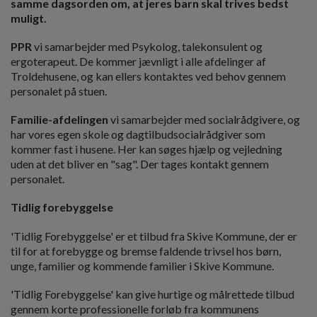
samme dagsorden om, at jeres barn skal trives bedst
o
muligt.
l
d
PPR
vi samarbejder med Psykolog, talekonsulent og
e
ergoterapeut. De kommer jævnligt i alle afdelinger af
t
Troldehusene, og kan ellers kontaktes ved behov gennem
personalet på stuen.
Familie-afdelingen
vi samarbejder med socialrådgivere, og
har vores egen skole og dagtilbudsocialrådgiver som
kommer fast i husene. Her kan søges hjælp og vejledning
uden at det bliver en "sag". Der tages kontakt gennem
personalet.
Tidlig forebyggelse
'Tidlig Forebyggelse' er et tilbud fra Skive Kommune, der er
til for at forebygge og bremse faldende trivsel hos børn,
unge, familier og kommende familier i Skive Kommune.
'Tidlig Forebyggelse' kan give hurtige og målrettede tilbud
gennem korte professionelle forløb fra kommunens