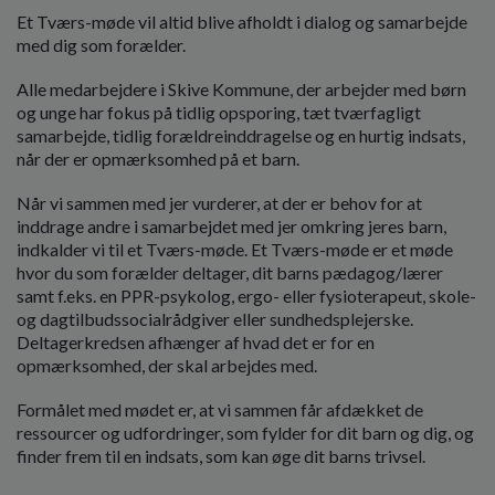
Et Tværs-møde vil altid blive afholdt i dialog og samarbejde
med dig som forælder.
Alle medarbejdere i Skive Kommune, der arbejder med børn
og unge har fokus på tidlig opsporing, tæt tværfagligt
samarbejde, tidlig forældreinddragelse og en hurtig indsats,
når der er opmærksomhed på et barn.
Når vi sammen med jer vurderer, at der er behov for at
inddrage andre i samarbejdet med jer omkring jeres barn,
indkalder vi til et Tværs-møde. Et Tværs-møde er et møde
hvor du som forælder deltager, dit barns pædagog/lærer
samt f.eks. en PPR-psykolog, ergo- eller fysioterapeut, skole-
og dagtilbudssocialrådgiver eller sundhedsplejerske.
Deltagerkredsen afhænger af hvad det er for en
opmærksomhed, der skal arbejdes med.
Formålet med mødet er, at vi sammen får afdækket de
ressourcer og udfordringer, som fylder for dit barn og dig, og
finder frem til en indsats, som kan øge dit barns trivsel.