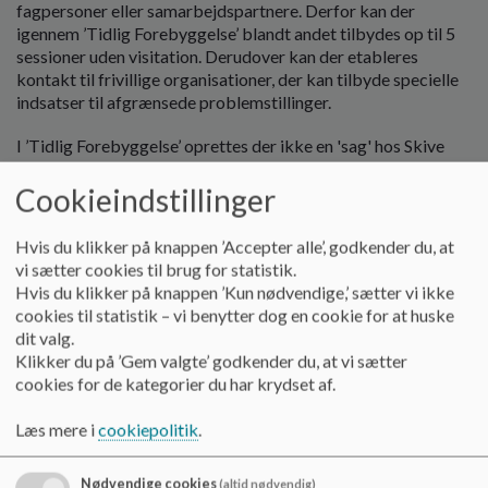
fagpersoner eller samarbejdspartnere. Derfor kan der
igennem ’Tidlig Forebyggelse’ blandt andet tilbydes op til 5
sessioner uden visitation. Derudover kan der etableres
kontakt til frivillige organisationer, der kan tilbyde specielle
indsatser til afgrænsede problemstillinger.
I ’Tidlig Forebyggelse’ oprettes der ikke en 'sag' hos Skive
Kommune.
Cookieindstillinger
Du kan læse mere og finde folder om Tidlig Forebyggelse på
Skive Kommunes hjemmeside:
Hvis du klikker på knappen ’Accepter alle’, godkender du, at
vi sætter cookies til brug for statistik.
https://skive.dk/borger/boern-unge-og-
Hvis du klikker på knappen ’Kun nødvendige,’ sætter vi ikke
familie/hjaelp-til-boern-unge-og-familier/tidlig-
cookies til statistik – vi benytter dog en cookie for at huske
forebyggelse/
dit valg.
Klikker du på ’Gem valgte’ godkender du, at vi sætter
Sprogvurdering
cookies for de kategorier du har krydset af.
I Skive Kommune bliver alle børn sprogvurderet som 3 årige
og igen før skolestart.
Læs mere i
cookiepolitik
.
Sprogvurdering på de forskellige alderstrin, kan bl.a. være
pædagogens redskab til at styrke det enkelte barns
Nødvendige cookies
(altid nødvendig)