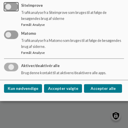
Troldehusene
o
SiteImprove
l
Østerrisvej 36 b
Trafikanalyse fra Siteimprove som bruges til at følge de
d
ltha@skivekommune.dk
besøgendes brug af siderne
e
99153370
Formål
:
Analyse
t
EAN NR.
5790000402533
Matomo
Tilgængelighedserklæring
Trafikanalyse fra Matomo som bruges til at følge de besøgendes
brug af siderne.
Sitemap
Formål
:
Analyse
Aktiver/deaktivér alle
Brug denne kontakt til at aktivere/deaktivere alle apps.
Cookie politik
Kun nødvendige
Accepter valgte
Accepter alle