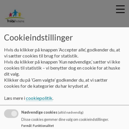
Troldehusene
Cookieindstillinger
G
Hvis du klikker på knappen ’Accepter alle’, godkender du, at
å
Tilgængelighedserklæring
vi sætter cookies til brug for statistik.
t
Hvis du klikker på knappen ’Kun nødvendige,’ sætter vi ikke
i
cookies til statistik – vi benytter dog en cookie for at huske
Tilgængelighedserklæring
l
dit valg.
h
Klikker du på ’Gem valgte’ godkender du, at vi sætter
o
cookies for de kategorier du har krydset af.
v
Klik på linket for at vores tilgængelighedserklæring.
e
Læs mere i
cookiepolitik
.
https://www.was.digst.dk/troldehusene-aula-dk
d
i
Nødvendige cookies
n
(altid nødvendig)
d
Disse cookies gemmer dine valg om cookieindstillinger.
h
Formål
:
Funktionalitet